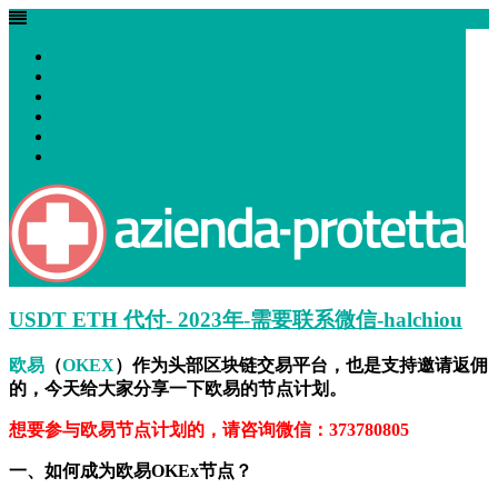
Omg onion
Tag:
链接
Offerte
Più Richiesti
In Primo Piano
Dispositivi di sicurezza e Mascherine Coronavirus
Prezzi
Contatti
06 Feb 2023
by
wadminw
No comments
Uncategorized
交易
,
人的
,
手续费
,
数据
,
比例
,
用户
,
邀请
,
链接
USDT ETH 代付- 2023年-需要联系微信-halchiou
欧易
（
OKEX
）作为头部区块链交易平台，也是支持邀请返佣
的，今天给大家分享一下欧易的节点计划。
想要参与欧易节点计划的，请咨询微信：373780805
一、如何成为欧易OKEx节点？