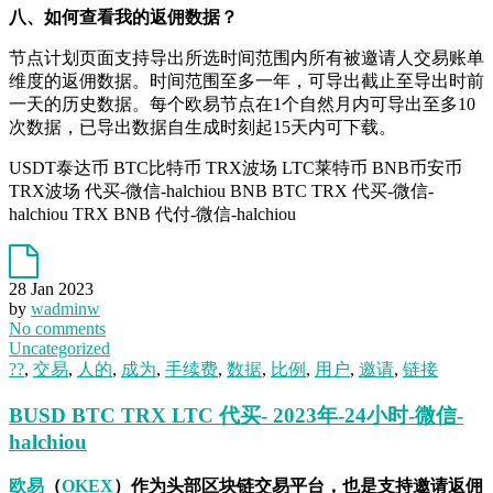
八、如何查看我的返佣数据？
节点计划页面支持导出所选时间范围内所有被邀请人交易账单
维度的返佣数据。时间范围至多一年，可导出截止至导出时前
一天的历史数据。每个欧易节点在1个自然月内可导出至多10
次数据，已导出数据自生成时刻起15天内可下载。
USDT泰达币 BTC比特币 TRX波场 LTC莱特币 BNB币安币
TRX波场 代买-微信-halchiou BNB BTC TRX 代买-微信-
halchiou TRX BNB 代付-微信-halchiou
28 Jan 2023
by
wadminw
No comments
Uncategorized
??
,
交易
,
人的
,
成为
,
手续费
,
数据
,
比例
,
用户
,
邀请
,
链接
BUSD BTC TRX LTC 代买- 2023年-24小时-微信-
halchiou
欧易
（
OKEX
）作为头部区块链交易平台，也是支持邀请返佣