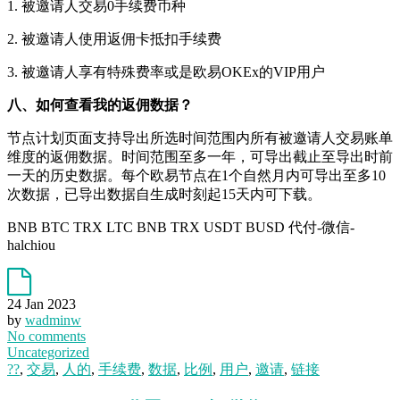
1. 被邀请人交易0手续费币种
2. 被邀请人使用返佣卡抵扣手续费
3. 被邀请人享有特殊费率或是欧易OKEx的VIP用户
八、如何查看我的返佣数据？
节点计划页面支持导出所选时间范围内所有被邀请人交易账单
维度的返佣数据。时间范围至多一年，可导出截止至导出时前
一天的历史数据。每个欧易节点在1个自然月内可导出至多10
次数据，已导出数据自生成时刻起15天内可下载。
BNB BTC TRX LTC BNB TRX USDT BUSD 代付-微信-
halchiou
24 Jan 2023
by
wadminw
No comments
Uncategorized
??
,
交易
,
人的
,
手续费
,
数据
,
比例
,
用户
,
邀请
,
链接