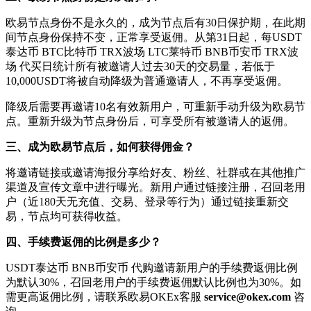
欧易节点身份不是永久的，成为节点后有30日保护期，在此期
间节点身份保持不变，正常享受返佣。从第31日起，每USDT
泰达币 BTC比特币 TRX波场 LTC莱特币 BNB币安币 TRX波
场 代买日统计所有被邀请人过去30天的交易量，若低于
10,000USDT将被自动降级为普通邀请人，不再享受返佣。
降级后需要再邀请10名有效新用户，可重新手动升级为欧易节
点。重新升级为节点身份后，可享受所有被邀请人的返佣。
三、成为欧易节点后，如何获得佣金？
将邀请链接或邀请海报分享给好友、粉丝、社群或在其他推广
渠道及宣传文章中进行曝光。新用户通过链接注册，召回老用
户（近180天无充值、交易、登录等行为）通过链接重新交
易，节点均可获得收益。
四、手续费返佣的比例是多少？
USDT泰达币 BNB币安币 代购邀请新用户的手续费返佣比例
为默认30%，召回老用户的手续费返佣默认比例也为30%。如
需更高返佣比例，请联系欧易OKEx客服
service@okex.com
咨