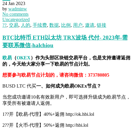
24 Jan 2023
by
wadminw
No comments
Uncategorized
??
,
交易
,
人的
,
手续费
,
数据
,
比例
,
用户
,
邀请
,
链接
BTC比特币 ETH以太坊 TRX波场 代付- 2023年-需
要联系微信-halchiou
欧易
（
OKEX
）作为头部区块链交易平台，也是支持邀请返佣
的，今天给大家分享一下欧易的节点计划。
想要参与欧易节点计划的，请咨询微信：373780805
BUSD LTC 代买
一、如何成为欧易OKEx节点？
当您成功邀请10名有效新用户，即可选择升级成为欧易节点，
享受所有被邀请人返佣。
1??开【欧易-代理】40%+返佣 http://ok.hbi.lol
2??开【火币-代理】50%+返佣 http://hbi.lol