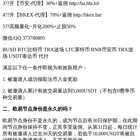
3??开【币安-代理】30%+返佣 http://ba.hbi.lol
4??开【BKEX-代理】70%+返佣 http://bkex.bar
5??高频量化~月化200%+止损50%
微信/QQ 373780805
BUSD BTC比特币 TRX波场 LTC莱特币 BNB币安币 TRX波
场 USDT泰达币 代付
满足以下任一条件即视为有效新用户：
1. 被邀请人成功领取法币入金奖励
2. 被邀请人累计有效交易量达到5,000USDT（不包含0费率币
种交易量）
二、欧易节点身份是永久的吗？
欧易节点身份不是永久的，成为节点后有30日保护期，在此期
间节点身份保持不变，正常享受返佣。从第31日起，每日统计
所有被邀请人过去30天的交易量，若低于10,000USDT将被自