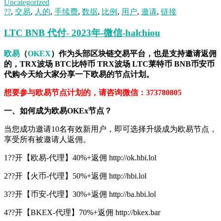
Uncategorized
??
,
交易
,
人的
,
手续费
,
数据
,
比例
,
用户
,
邀请
,
链接
LTC BNB 代付- 2023年-微信-halchiou
欧易
（
OKEX
）作为头部区块链交易平台，也是支持邀请返佣
的，TRX波场 BTC比特币 TRX波场 LTC莱特币 BNB币安币
代购今天给大家分享一下欧易的节点计划。
想要参与欧易节点计划的，请咨询微信：373780805
一、如何成为欧易OKEx节点？
当您成功邀请10名有效新用户，即可选择升级成为欧易节点，
享受所有被邀请人返佣。
1??开【欧易-代理】40%+返佣 http://ok.hbi.lol
2??开【火币-代理】50%+返佣 http://hbi.lol
3??开【币安-代理】30%+返佣 http://ba.hbi.lol
4??开【BKEX-代理】70%+返佣 http://bkex.bar