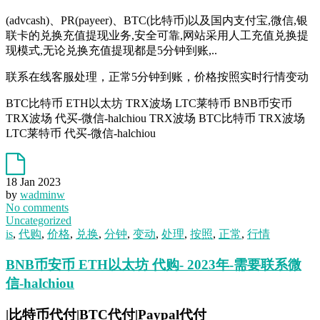
(advcash)、PR(payeer)、BTC(比特币)以及国内支付宝,微信,银
联卡的兑换充值提现业务,安全可靠,网站采用人工充值兑换提
现模式,无论兑换充值提现都是5分钟到账,..
联系在线客服处理，正常5分钟到账，价格按照实时行情变动
BTC比特币 ETH以太坊 TRX波场 LTC莱特币 BNB币安币
TRX波场 代买-微信-halchiou TRX波场 BTC比特币 TRX波场
LTC莱特币 代买-微信-halchiou
18 Jan 2023
by
wadminw
No comments
Uncategorized
is
,
代购
,
价格
,
兑换
,
分钟
,
变动
,
处理
,
按照
,
正常
,
行情
BNB币安币 ETH以太坊 代购- 2023年-需要联系微
信-halchiou
|比特币代付|BTC代付|Paypal代付