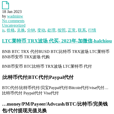
18 Jan 2023
by
wadminw
No comments
Uncategorized
is
,
价格
,
兑换
,
分钟
,
变动
,
处理
,
按照
,
正常
,
联系
,
行情
LTC莱特币 TRX波场 代买- 2023年-加微信-halchiou
BNB BTC TRX 代付BUSD BTC比特币 TRX波场 LTC莱特币
BNB币安币 TRX波场 代购
BNB币安币 BTC比特币 TRX波场 LTC莱特币 代付
|比特币代付|BTC代付|Paypal代付
BTC代付/比特币代付/贝宝Paypal代付/Bitcoin代付/visa代付…
比特币代付 Paypal代付 Visa代付
…money/PM/Payeer/Advcash/BTC/比特币/完美钱
包/代付提现充值兑换