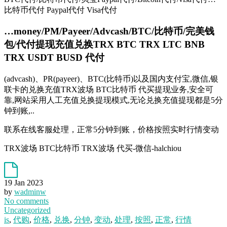
比特币代付 Paypal代付 Visa代付
…money/PM/Payeer/Advcash/BTC/比特币/完美钱
包/代付提现充值兑换
TRX BTC TRX LTC BNB
TRX USDT BUSD 代付
(advcash)、PR(payeer)、BTC(比特币)以及国内支付宝,微信,银
联卡的兑换充值TRX波场 BTC比特币 代买提现业务,安全可
靠,网站采用人工充值兑换提现模式,无论兑换充值提现都是5分
钟到账,..
联系在线客服处理，正常5分钟到账，价格按照实时行情变动
TRX波场 BTC比特币 TRX波场 代买-微信-halchiou
19 Jan 2023
by
wadminw
No comments
Uncategorized
is
,
代购
,
价格
,
兑换
,
分钟
,
变动
,
处理
,
按照
,
正常
,
行情