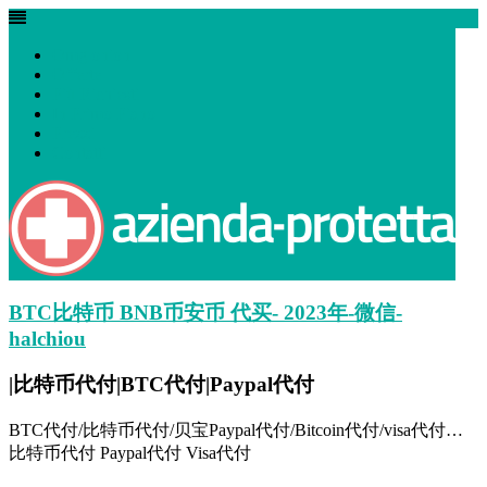
Omg onion
Tag:
处理
Offerte
Più Richiesti
In Primo Piano
Dispositivi di sicurezza e Mascherine Coronavirus
Prezzi
Contatti
20 Jan 2023
by
wadminw
No comments
Uncategorized
is
,
价格
,
兑换
,
分钟
,
变动
,
处理
,
按照
,
正常
,
联系
,
行情
BTC比特币 BNB币安币 代买- 2023年-微信-
halchiou
|比特币代付|BTC代付|Paypal代付
BTC代付/比特币代付/贝宝Paypal代付/Bitcoin代付/visa代付…
比特币代付 Paypal代付 Visa代付