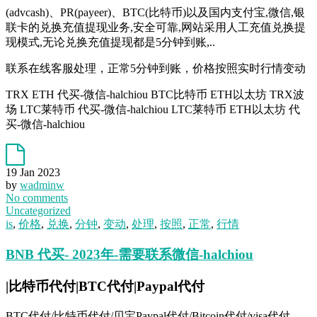
(advcash)、PR(payeer)、BTC(比特币)以及国内支付宝,微信,银
联卡的兑换充值提现业务,安全可靠,网站采用人工充值兑换提
现模式,无论兑换充值提现都是5分钟到账,..
联系在线客服处理，正常5分钟到账，价格按照实时行情变动
TRX ETH 代买-微信-halchiou BTC比特币 ETH以太坊 TRX波
场 LTC莱特币 代买-微信-halchiou LTC莱特币 ETH以太坊 代
买-微信-halchiou
19 Jan 2023
by
wadminw
No comments
Uncategorized
is
,
价格
,
兑换
,
分钟
,
变动
,
处理
,
按照
,
正常
,
行情
BNB 代买- 2023年-需要联系微信-halchiou
|比特币代付|BTC代付|Paypal代付
BTC代付/比特币代付/贝宝Paypal代付/Bitcoin代付/visa代付…