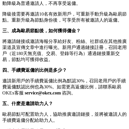
動降級為普通邀請人，不再享受返傭。
降級後需要再邀請10名有效新用戶，可重新手動升級為歐易節
點。重新升級為節點身份後，可享受所有被邀請人的返傭。
三、成為歐易節點後，如何獲得傭金？
將邀請鏈接或邀請海報分享給好友、粉絲、社群或在其他推廣
渠道及宣傳文章中進行曝光。新用戶通過鏈接註冊，召回老用
戶（近180天無充值、交易、登錄等行為）通過鏈接重新交
易，節點均可獲得收益。
四、手續費返傭的比例是多少？
邀請新用戶的手續費返傭比例為默認30%，召回老用戶的手續
費返傭默認比例也為30%。如需更高返傭比例，請聯系歐易
OKEx客服
service@okex.com
咨詢。
五、什麽是邀請助力人？
歐易節點可配置助力人，協助推廣邀請鏈接，並將被邀請人的
手續費返傭分配給助力人。