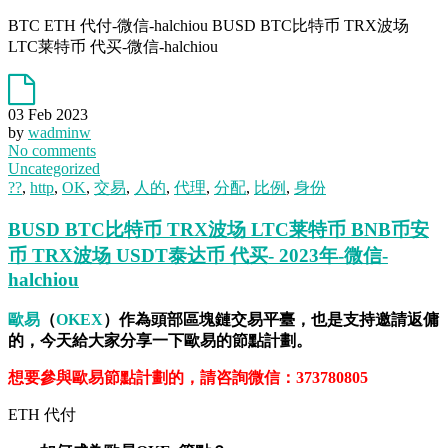
BTC ETH 代付-微信-halchiou BUSD BTC比特币 TRX波场
LTC莱特币 代买-微信-halchiou
03 Feb 2023
by
wadminw
No comments
Uncategorized
??
,
http
,
OK
,
交易
,
人的
,
代理
,
分配
,
比例
,
身份
BUSD BTC比特币 TRX波场 LTC莱特币 BNB币安
币 TRX波场 USDT泰达币 代买- 2023年-微信-
halchiou
歐易
（
OKEX
）作為頭部區塊鏈交易平臺，也是支持邀請返傭
的，今天給大家分享一下歐易的節點計劃。
想要參與歐易節點計劃的，請咨詢微信：373780805
ETH 代付