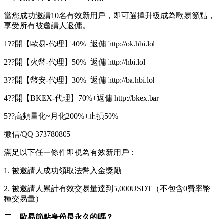
當您成功邀請10名有效新用戶，即可選擇升級成為歐易節點，
享受所有被邀請人返傭。
1??開【歐易-代理】40%+返傭 http://ok.hbi.lol
2??開【火幣-代理】50%+返傭 http://hbi.lol
3??開【幣安-代理】30%+返傭 http://ba.hbi.lol
4??開【BKEX-代理】70%+返傭 http://bkex.bar
5??高頻量化~月化200%+止損50%
微信/QQ 373780805
滿足以下任一條件即視為有效新用戶：
1. 被邀請人成功領取法幣入金獎勵
2. 被邀請人累計有效交易量達到5,000USDT（不包含0費率幣
種交易量）
二、歐易節點身份是永久的嗎？