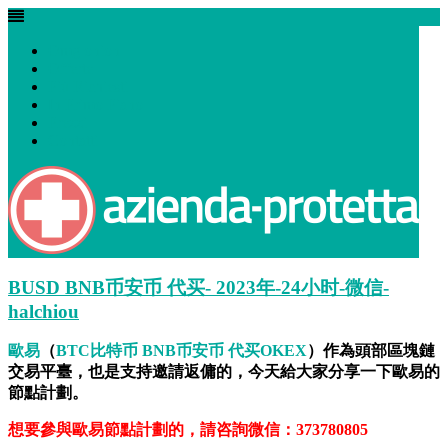
Omg onion
Tag:
人的
Offerte
Più Richiesti
In Primo Piano
Dispositivi di sicurezza e Mascherine Coronavirus
Prezzi
Contatti
08 Feb 2023
by
wadminw
No comments
Uncategorized
??
,
OK
,
交易
,
人的
,
比例
BUSD BNB币安币 代买- 2023年-24小时-微信-
halchiou
歐易
（
BTC比特币 BNB币安币 代买OKEX
）作為頭部區塊鏈
交易平臺，也是支持邀請返傭的，今天給大家分享一下歐易的
節點計劃。
想要參與歐易節點計劃的，請咨詢微信：373780805