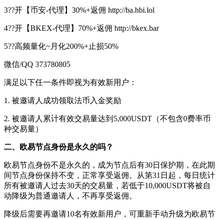
3??开【币安-代理】30%+返佣 http://ba.hbi.lol
4??开【BKEX-代理】70%+返佣 http://bkex.bar
5??高频量化~月化200%+止损50%
微信/QQ 373780805
满足以下任一条件即视为有效新用户：
1. 被邀请人成功领取法币入金奖励
2. 被邀请人累计有效交易量达到5,000USDT（不包含0费率币
种交易量）
二、欧易节点身份是永久的吗？
欧易节点身份不是永久的，成为节点后有30日保护期，在此期
间节点身份保持不变，正常享受返佣。从第31日起，每日统计
所有被邀请人过去30天的交易量，若低于10,000USDT将被自
动降级为普通邀请人，不再享受返佣。
降级后需要再邀请10名有效新用户，可重新手动升级为欧易节