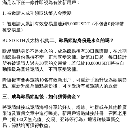
滿足以下任一條件即視為有效新用戶：
1. 被邀請人成功領取法幣入金獎勵
2. 被邀請人累計有效交易量達到5,000USDT（不包含0費率幣
種交易量）
BUSD ETH以太坊 代购
二、歐易節點身份是永久的嗎？
歐易節點身份不是永久的，成為節點後有30日保護期，在此期
間節點身份保持不變，正常享受返傭。從第31日起，每日統計
所有被邀請人過去30天的交易量，若低於10,000USDT將被自
動降級為普通邀請人，不再享受返傭。
降級後需要再邀請10名有效新用戶，可重新手動升級為歐易節
點。重新升級為節點身份後，可享受所有被邀請人的返傭。
三、成為歐易節點後，如何獲得傭金？
將邀請鏈接或邀請海報分享給好友、粉絲、社群或在其他推廣
渠道及宣傳文章中進行曝光。新用戶通過鏈接註冊，召回老用
戶（近180天無充值、交易、登錄等行為）通過鏈接重新交
易，節點均可獲得收益。