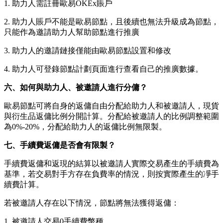
1. 助力人需註冊歐易OKEx賬戶
2. 助力人賬戶不能是歐易節點，且後續也無法升級成為節點，
只能作為邀請助力人幫助節點進行推廣
3. 助力人的邀請鏈接僅能由歐易節點設置和修改
4. 助力人可登錄節點計劃頁面進行查看自己的推廣數據。
六、如何與助力人、被邀請人進行分傭？
歐易節點可將自身的返傭自由分配給助力人和被邀請人，現貨
與衍生品返傭比例分開計算。分配給被邀請人的比例調整範圍
為0%-20%，分配給助力人的返傭比例無限製。
七、手續費返傭是否會有限製？
手續費返傭和返現的結算以被邀請人實際交易產生的手續費為
基準，若交易對手方存在負費率的情況，則按實際產生的凈手
續費計算。
若被邀請人存在以下情況，節點將無法獲得返傭：
1. 被邀請人交易0手續費幣種