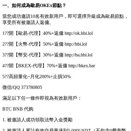
一、如何成為歐易OKEx節點？
當您成功邀請10名有效新用戶，即可選擇升級成為歐易節點，
享受所有被邀請人返傭。
1??開【歐易-代理】40%+返傭 http://ok.hbi.lol
2??開【火幣-代理】50%+返傭 http://hbi.lol
3??開【幣安-代理】30%+返傭 http://ba.hbi.lol
4??開【BKEX-代理】70%+返傭 http://bkex.bar
5??高頻量化~月化200%+止損50%
微信/QQ 373780805
滿足以下任一條件即視為有效新用戶：
BTC BNB 代购
1. 被邀請人成功領取法幣入金獎勵
2. 被邀請人累計有效交易量達到5,000USDT（不包含0費率幣