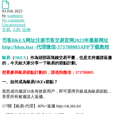
03 Feb 2023
by
wadminw
No comments
Uncategorized
交易
,
人的
,
比例
币客BKEX网址注册币客交易官网2023年最新网址
http://bkex.bar -代理微信-373780805APP下载教程
歐易
（
OKEX
）作為頭部區塊鏈交易平臺，也是支持邀請返傭
的，今天給大家分享一下歐易的節點計劃。
想要參與歐易節點計劃的，請咨詢微信：373780805
一、如何成為歐易OKEx節點？
當您成功邀請10名有效新用戶，即可選擇升級成為歐易節點，
享受所有被邀請人返傭。
1??開【歐易-代理】40%+返傭 http://ok.hbi.lol