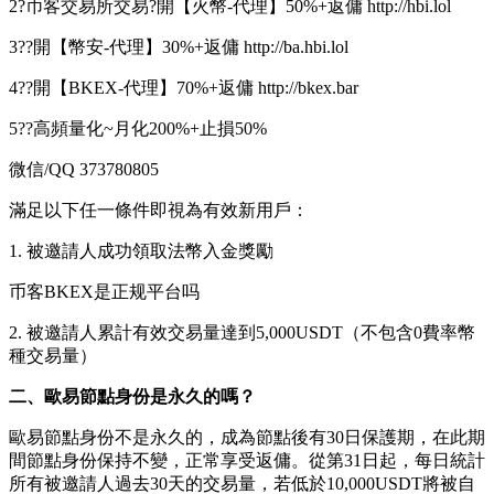
2?币客交易所交易?開【火幣-代理】50%+返傭 http://hbi.lol
3??開【幣安-代理】30%+返傭 http://ba.hbi.lol
4??開【BKEX-代理】70%+返傭 http://bkex.bar
5??高頻量化~月化200%+止損50%
微信/QQ 373780805
滿足以下任一條件即視為有效新用戶：
1. 被邀請人成功領取法幣入金獎勵
币客BKEX是正规平台吗
2. 被邀請人累計有效交易量達到5,000USDT（不包含0費率幣
種交易量）
二、歐易節點身份是永久的嗎？
歐易節點身份不是永久的，成為節點後有30日保護期，在此期
間節點身份保持不變，正常享受返傭。從第31日起，每日統計
所有被邀請人過去30天的交易量，若低於10,000USDT將被自