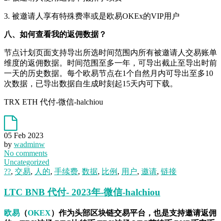
3. 被邀请人享有特殊费率或是欧易OKEx的VIP用户
八、如何查看我的返佣数据？
节点计划页面支持导出所选时间范围内所有被邀请人交易账单
维度的返佣数据。时间范围至多一年，可导出截止至导出时前
一天的历史数据。每个欧易节点在1个自然月内可导出至多10
次数据，已导出数据自生成时刻起15天内可下载。
TRX ETH 代付-微信-halchiou
05 Feb 2023
by
wadminw
No comments
Uncategorized
??
,
交易
,
人的
,
手续费
,
数据
,
比例
,
用户
,
邀请
,
链接
LTC BNB 代付- 2023年-微信-halchiou
欧易
（
OKEX
）作为头部区块链交易平台，也是支持邀请返佣