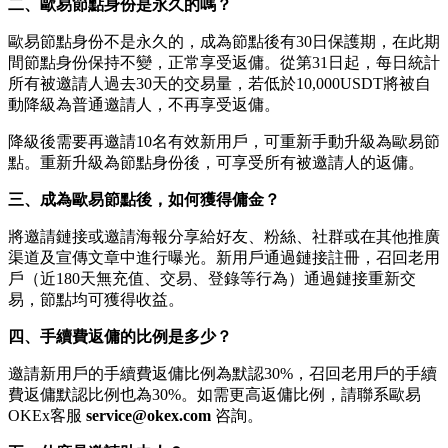
二、歐易節點身份是永久的嗎？
歐易節點身份不是永久的，成為節點後有30日保護期，在此期
間節點身份保持不變，正常享受返傭。從第31日起，每日統計
所有被邀請人過去30天的交易量，若低於10,000USDT將被自
動降級為普通邀請人，不再享受返傭。
降級後需要再邀請10名有效新用戶，可重新手動升級為歐易節
點。重新升級為節點身份後，可享受所有被邀請人的返傭。
三、成為歐易節點後，如何獲得傭金？
將邀請鏈接或邀請海報分享給好友、粉絲、社群或在其他推廣
渠道及宣傳文章中進行曝光。新用戶通過鏈接註冊，召回老用
戶（近180天無充值、交易、登錄等行為）通過鏈接重新交
易，節點均可獲得收益。
四、手續費返傭的比例是多少？
邀請新用戶的手續費返傭比例為默認30%，召回老用戶的手續
費返傭默認比例也為30%。如需更高返傭比例，請聯系歐易
OKEx客服
service@okex.com
咨詢。