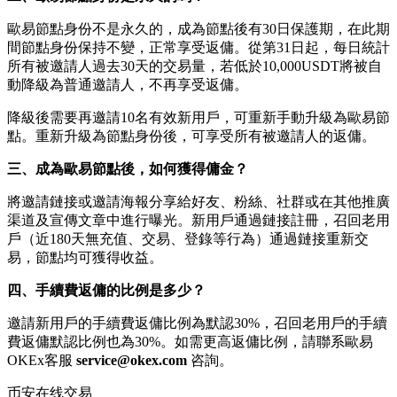
歐易節點身份不是永久的，成為節點後有30日保護期，在此期
間節點身份保持不變，正常享受返傭。從第31日起，每日統計
所有被邀請人過去30天的交易量，若低於10,000USDT將被自
動降級為普通邀請人，不再享受返傭。
降級後需要再邀請10名有效新用戶，可重新手動升級為歐易節
點。重新升級為節點身份後，可享受所有被邀請人的返傭。
三、成為歐易節點後，如何獲得傭金？
將邀請鏈接或邀請海報分享給好友、粉絲、社群或在其他推廣
渠道及宣傳文章中進行曝光。新用戶通過鏈接註冊，召回老用
戶（近180天無充值、交易、登錄等行為）通過鏈接重新交
易，節點均可獲得收益。
四、手續費返傭的比例是多少？
邀請新用戶的手續費返傭比例為默認30%，召回老用戶的手續
費返傭默認比例也為30%。如需更高返傭比例，請聯系歐易
OKEx客服
service@okex.com
咨詢。
币安在线交易