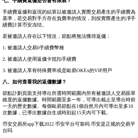
七、手續費返傭是否會有限製？
手續費返傭和返現的結算以被邀請人實際交易產生的手續費為
基準，若交易對手方存在負費率的情況，則按實際產生的凈手
續費計算币安冻结。
若被邀請人存在以下情況，節點將無法獲得返傭：
1. 被邀請人交易0手續費幣種
2. 被邀請人使用返傭卡抵扣手續費
3. 被邀請人享有特殊費率或是歐易OKEx的VIP用戶
八、如何查看我的返傭數據？
節點計劃頁面支持導出所選時間範圍內所有被邀請人交易賬單
維度的返傭數據。時間範圍至多一年，可導出截止至導出時前
一天的歷史數據。每個歐易節點在1個自然月內可導出至多10
次數據，已導出數據自生成時刻起15天內可下載。
币安交易所app下载2022 币安平台可靠吗 币安是正规的交易平
台吗