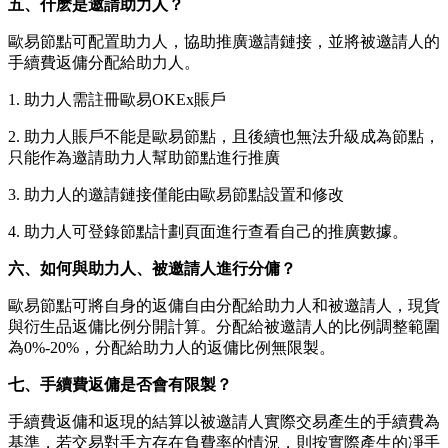
五、什麽是邀請助力人？
歐易節點可配置助力人，協助推廣邀請鏈接，並將被邀請人的
手續費返傭分配給助力人。
1. 助力人需註冊歐易OKEx賬戶
2. 助力人賬戶不能是歐易節點，且後續也無法升級成為節點，
只能作為邀請助力人幫助節點進行推廣
3. 助力人的邀請鏈接僅能由歐易節點設置和修改
4. 助力人可登錄節點計劃頁面進行查看自己的推廣數據。
六、如何與助力人、被邀請人進行分傭？
歐易節點可將自身的返傭自由分配給助力人和被邀請人，現貨
與衍生品返傭比例分開計算。分配給被邀請人的比例調整範圍
為0%-20%，分配給助力人的返傭比例無限製。
七、手續費返傭是否會有限製？
手續費返傭和返現的結算以被邀請人實際交易產生的手續費為
基準，若交易對手方存在負費率的情況，則按實際產生的凈手