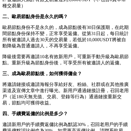
種交易量）
二、歐易節點身份是永久的嗎？
歐易節點身份不是永久的，成為節點後有30日保護期，在此期
間節點身份保持不變，正常享受返傭。從第31日起，每日統計
所有被邀請人過去30天的交易量，若低於10,000USDT將被自
動降級為普通邀請人，不再享受返傭。
降級後需要再邀請10名有效新用戶，可重新手動升級為歐易節
點。重新升級為節點身份後，可享受所有被邀請人的返傭。
三、成為歐易節點後，如何獲得傭金？
將邀請鏈接或邀請海報分享給好友、粉絲、社群或在其他推廣
渠道及宣傳文章中進行曝光。新用戶通過鏈接註冊，召回老用
戶（近180天無充值、交易、登錄等行為）通過鏈接重新交
易，節點均可獲得收益。
四、手續費返傭的比例是多少？
邀請新用戶的手續費返傭比例為默認30%，召回老用戶的手續
費返傭默認比例也為30%。如需更高返傭比例，請聯系歐易