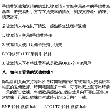
手續費返傭和返現的結算以被邀請人實際交易產生的手續費為
基準，若交易對手方存在負費率的情況，則按實際產生的凈手
續費計算。
若被邀請人存在以下情況，節點將無法獲得返傭：
1. 被邀請人交易0手續費幣種
2. 被邀請人使用返傭卡抵扣手續費
BTC比特币 LTC莱特币 代付
3. 被邀請人享有特殊費率或是歐易OKEx的VIP用戶
八、如何查看我的返傭數據？
節點計劃頁面支持導出所選時間範圍內所有被邀請人交易賬單
維度的返傭數據。時間範圍至多一年，可導出截止至導出時前
一天的歷史數據。每個歐易節點在1個自然月內可導出至多10
次數據，已導出數據自生成時刻起15天內可下載。
BNB 代付-微信-halchiou LTC LTC 代付-微信-halchiou