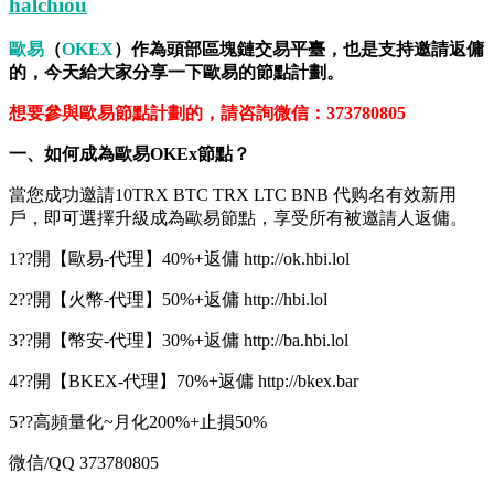
halchiou
歐易
（
OKEX
）作為頭部區塊鏈交易平臺，也是支持邀請返傭
的，今天給大家分享一下歐易的節點計劃。
想要參與歐易節點計劃的，請咨詢微信：373780805
一、如何成為歐易OKEx節點？
當您成功邀請10TRX BTC TRX LTC BNB 代购名有效新用
戶，即可選擇升級成為歐易節點，享受所有被邀請人返傭。
1??開【歐易-代理】40%+返傭 http://ok.hbi.lol
2??開【火幣-代理】50%+返傭 http://hbi.lol
3??開【幣安-代理】30%+返傭 http://ba.hbi.lol
4??開【BKEX-代理】70%+返傭 http://bkex.bar
5??高頻量化~月化200%+止損50%
微信/QQ 373780805