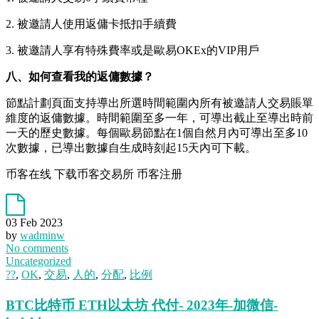
2. 被邀請人使用返傭卡抵扣手續費
3. 被邀請人享有特殊費率或是歐易OKEx的VIP用戶
八、如何查看我的返傭數據？
節點計劃頁面支持導出所選時間範圍內所有被邀請人交易賬單
維度的返傭數據。時間範圍至多一年，可導出截止至導出時前
一天的歷史數據。每個歐易節點在1個自然月內可導出至多10
次數據，已導出數據自生成時刻起15天內可下載。
币客在线 下载币客交易所 币客注册
03 Feb 2023
by
wadminw
No comments
Uncategorized
??
,
OK
,
交易
,
人的
,
分配
,
比例
BTC比特币 ETH以太坊 代付- 2023年-加微信-