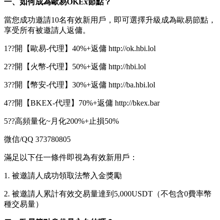
一、如何成為歐易OKEx節點？
當您成功邀請10名有效新用戶，即可選擇升級成為歐易節點，
享受所有被邀請人返傭。
1??開【歐易-代理】40%+返傭 http://ok.hbi.lol
2??開【火幣-代理】50%+返傭 http://hbi.lol
3??開【幣安-代理】30%+返傭 http://ba.hbi.lol
4??開【BKEX-代理】70%+返傭 http://bkex.bar
5??高頻量化~月化200%+止損50%
微信/QQ 373780805
滿足以下任一條件即視為有效新用戶：
1. 被邀請人成功領取法幣入金獎勵
2. 被邀請人累計有效交易量達到5,000USDT（不包含0費率幣
種交易量）